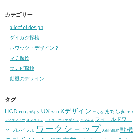
カテゴリー
a leaf of design
ダイガク探検
ホワッツ・デザイン？
マチ探検
マナビ探検
動機のデザイン
タグ
UX
Xデザイン
HCD
まち歩き
PDUデザイン
WSD
つくる
エス
フィールドワー
ノグラフィー
オンライン
コミュニティデザイン
ビジネス
ワークショップ
動機
ク
プレイフル
内側の観察