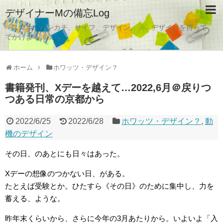
デザイナーMの備忘Log
「スマホ、ハンカチ、サイフ、デザイン。」 デザインを持って
でかけよう。
ホーム
ホワッツ・デザイン？
書籍発刊、Xデーを越えて…2022,6月＠戻りつ
つある日常の京都から
2022/6/25
2022/6/28
ホワッツ・デザイン？
,
動
機のデザイン
その日、のあとにも日々はあった。
Xデーの想像のつかない日、がある。
たとえば受験とか。ひたすら《その日》のために集中し、力を
蓄える、ような。
昨年末くらいから、さらに今年の3月あたりから。いよいよ「入