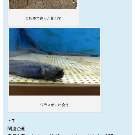
自転車で巡った柳川で
ワラスボに出会う
＊7
関連企画：