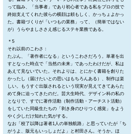
って臨み、「当事者」であり初心者である私をプロの技で
終始支えてくれた彼らの横顔は頼もしく、かっちょよかっ
た。書籍づくりが「いつもの業務」って、（簡単ではない
が）うらやましささえ感じるステキ業務である。
＊5
それ以前のこわさ：
たぶん、「著作者になる」というこわさだろう。単著を出
すとなった時点で「当然の未来」であったわけだが、私は
あえて見ないでいた。それよりは、とにかく書籍を創りた
かったし（届けたいとの思いはもちろんある）、制作は楽
しい。もうすぐ出版されるという現実が見えてきてあらた
めて身に迫ってきたのだ。芸大生時代、デザイン科の私の
となりで、すでに著作活動（制作活動・アーチスト活動）
をしていた同級生たちの「剥き身のひりつく感覚」をよう
やく少しだけ知れた気がする。
なお「校了以降は著者1人の単独航路」と思っていたが「ち
がうよ、版元もいっしょだよ」と村田さん。そうか。ほ