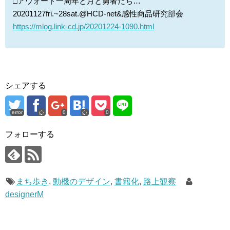
□アウォード一周年と月と勇者たち…
20201127fri.~28sat.@HCD-net&感性商品研究部会
https://mlog.link-cd.jp/20201224-1090.html
シェアする
error
0
0
フォローする
まち歩き
,
動機のデザイン
,
書籍化
,
路上観察
designerM