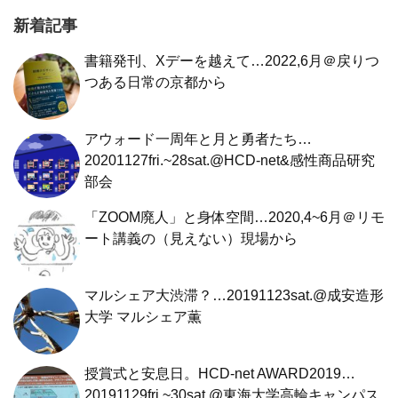
新着記事
書籍発刊、Xデーを越えて…2022,6月＠戻りつ
つある日常の京都から
アウォード一周年と月と勇者たち…
20201127fri.~28sat.@HCD-net&感性商品研究
部会
「ZOOM廃人」と身体空間…2020,4~6月＠リモ
ート講義の（見えない）現場から
マルシェア大渋滞？…20191123sat.@成安造形
大学 マルシェア薫
授賞式と安息日。HCD-net AWARD2019…
20191129fri.~30sat.@東海大学高輪キャンパス