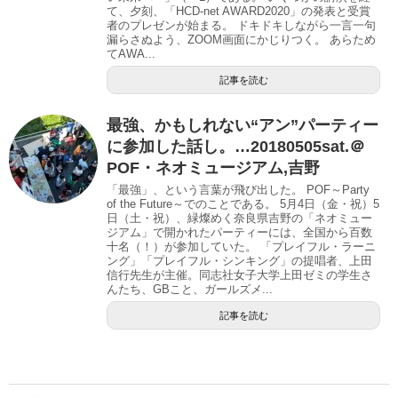
て、夕刻、「HCD-net AWARD2020」の発表と受賞
者のプレゼンが始まる。 ドキドキしながら一言一句
漏らさぬよう、ZOOM画面にかじりつく。 あらため
てAWA...
記事を読む
最強、かもしれない“アン”パーティー
に参加した話し。…20180505sat.＠
POF・ネオミュージアム,吉野
「最強」、という言葉が飛び出した。 POF～Party
of the Future～でのことである。 5月4日（金・祝）5
日（土・祝）、緑燦めく奈良県吉野の「ネオミュー
ジアム」で開かれたパーティーには、全国から百数
十名（！）が参加していた。 「プレイフル・ラーニ
ング」「プレイフル・シンキング」の提唱者、上田
信行先生が主催。同志社女子大学上田ゼミの学生さ
んたち、GBこと、ガールズメ...
記事を読む