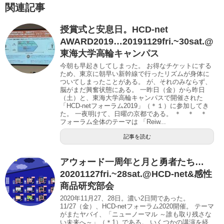
関連記事
授賞式と安息日。HCD-net
AWARD2019…20191129fri.~30sat.@
東海大学高輪キャンパス
今朝も早起きしてしまった。 お得なチケットにする
ため、東京に朝早い新幹線で行ったリズムが身体に
ついてしまったことがある。 が、それのみならず、
脳がまだ興奮状態にある。 一昨日（金）から昨日
（土）と、東海大学高輪キャンパスで開催された
「HCD-netフォーラム2019」（＊１）に参加してき
た。 一夜明けて、日曜の京都である。 ＊ ＊ ＊
フォーラム全体のテーマは 「Reiw...
記事を読む
アウォード一周年と月と勇者たち…
20201127fri.~28sat.@HCD-net&感性
商品研究部会
2020年11月27、28日。濃い2日間であった。
11/27（金）、HCD-netフォーラム2020開催。 テーマ
がまたヤバイ、「ニューノーマル ～誰も取り残さな
い未来へ～」（＊1）である。 いくつかの講演を経