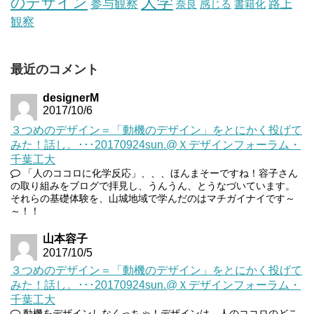
大学
のデザイン
参与観察
路上
奈良
感じる
書籍化
観察
最近のコメント
designerM
2017/10/6
３つめのデザイン＝「動機のデザイン」をとにかく投げて
みた！話し。･･･20170924sun.@Ｘデザインフォーラム・
千葉工大
「人のココロに化学反応」、、、ほんまそーですね！容子さん
の取り組みをブログで拝見し、うんうん、とうなづいています。
それらの基礎体験を、山城地域で学んだのはマチガイナイです～
～！！
山本容子
2017/10/5
３つめのデザイン＝「動機のデザイン」をとにかく投げて
みた！話し。･･･20170924sun.@Ｘデザインフォーラム・
千葉工大
動機をデザインしなくっちゃ！デザインは、人のココロのどこ