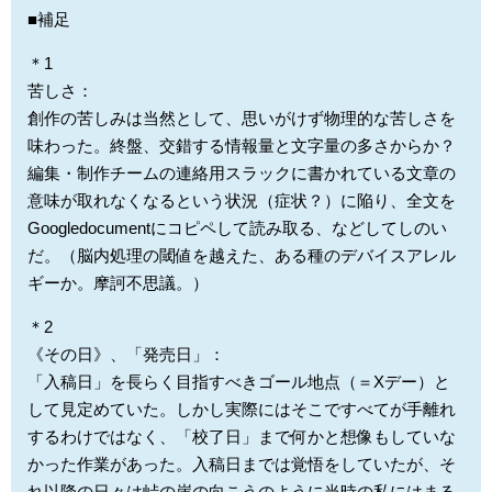
■補足
＊1
苦しさ：
創作の苦しみは当然として、思いがけず物理的な苦しさを
味わった。終盤、交錯する情報量と文字量の多さからか？
編集・制作チームの連絡用スラックに書かれている文章の
意味が取れなくなるという状況（症状？）に陥り、全文を
Googledocumentにコピペして読み取る、などしてしのい
だ。（脳内処理の閾値を越えた、ある種のデバイスアレル
ギーか。摩訶不思議。）
＊2
《その日》、「発売日」：
「入稿日」を長らく目指すべきゴール地点（＝Xデー）と
して見定めていた。しかし実際にはそこですべてが手離れ
するわけではなく、「校了日」まで何かと想像もしていな
かった作業があった。入稿日までは覚悟をしていたが、そ
れ以降の日々は峠の崖の向こうのように当時の私にはまる