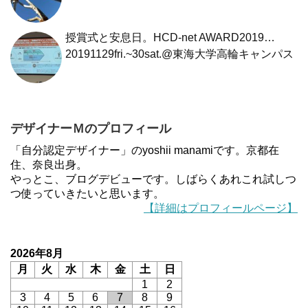
授賞式と安息日。HCD-net AWARD2019…
20191129fri.~30sat.@東海大学高輪キャンパス
デザイナーＭのプロフィール
「自分認定デザイナー」のyoshii manamiです。京都在
住、奈良出身。
やっとこ、ブログデビューです。しばらくあれこれ試しつ
つ使っていきたいと思います。
【詳細はプロフィールページ】
2026年8月
月
火
水
木
金
土
日
1
2
3
4
5
6
7
8
9