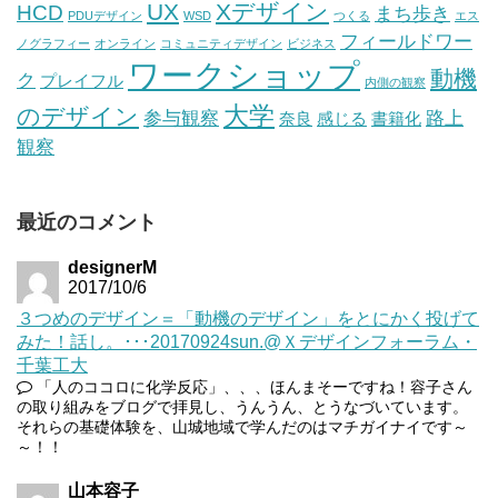
UX
Xデザイン
HCD
まち歩き
PDUデザイン
WSD
つくる
エス
フィールドワー
ノグラフィー
オンライン
コミュニティデザイン
ビジネス
ワークショップ
動機
ク
プレイフル
内側の観察
大学
のデザイン
参与観察
路上
奈良
感じる
書籍化
観察
最近のコメント
designerM
2017/10/6
３つめのデザイン＝「動機のデザイン」をとにかく投げて
みた！話し。･･･20170924sun.@Ｘデザインフォーラム・
千葉工大
「人のココロに化学反応」、、、ほんまそーですね！容子さん
の取り組みをブログで拝見し、うんうん、とうなづいています。
それらの基礎体験を、山城地域で学んだのはマチガイナイです～
～！！
山本容子